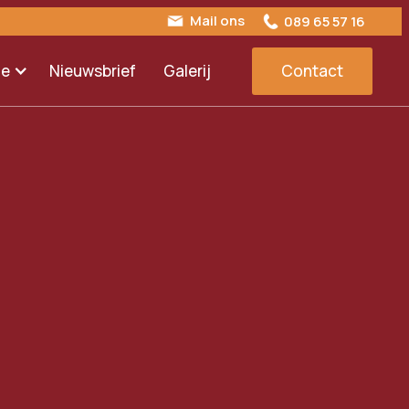
Mail ons
089 65 57 16
ie
Nieuwsbrief
Galerij
Contact