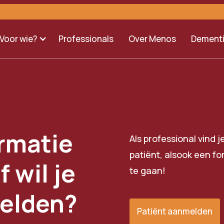
Voor wie?
Professionals
Over Menos
Dement
ormatie
Als professional vind 
patiënt, alsook een fo
f wil je
te gaan!
melden?
Patiënt aanmelden