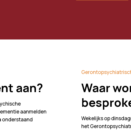
Gerontopsychiatrisc
ënt aan?
Waar wor
besprok
sychische
dementie aanmelden
Wekelijks op dinsdag
ia onderstaand
het Gerontopsychiatri